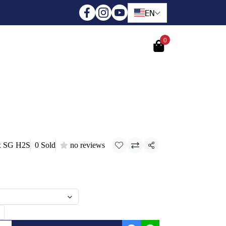
EN
0
Login
Register
x SG H2S
0 Sold
no reviews
Share