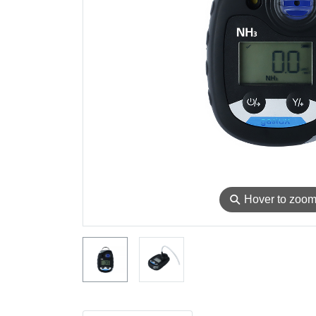
⚲
Hover to zoo