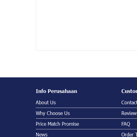
Info Perusahaan
Custo
About Us
Contac
Why Choose Us
Review
Price Match Promise
FAQ
News
Order 