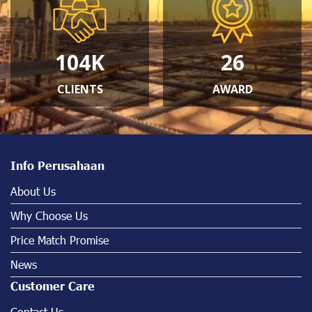
173K
43
CLIENTS
AWARD
Info Perusahaan
About Us
Why Choose Us
Price Match Promise
News
Customer Care
Contact Us