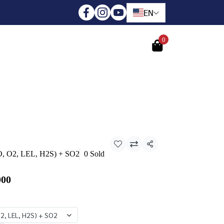
EN
0
Login
Register
Share
O, O2, LEL, H2S) + SO2
0 Sold
000
O2, LEL, H2S) + SO2