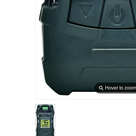
⚲
Hover to zoo