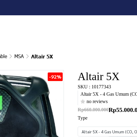
able
MSA
Altair 5X
Altair 5X
-92%
SKU : 10177343
Altair 5X - 4 Gas Umum (C
no reviews
Rp55.000.
Rp660.000.000
Type
Altair 5X - 4 Gas Umum (CO, 