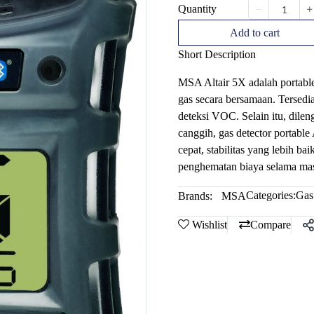
Quantity
Add to cart
Short Description
MSA Altair 5X adalah portabl
gas secara bersamaan. Tersedi
deteksi VOC. Selain itu, dil
canggih, gas detector portabl
cepat, stabilitas yang lebih ba
penghematan biaya selama masa
Categories:
Gas
Brands:
MSA
Wishlist
Compare