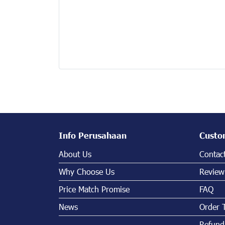
Info Perusahaan
Custo
About Us
Contac
Why Choose Us
Review
Price Match Promise
FAQ
News
Order 
Refund