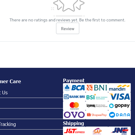
There are no ratings and reviews yet. Be the first to comment.
Review
Payment
mer Care
t Us
Shipping
Tracking