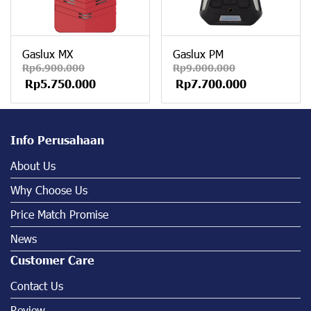
Gaslux MX
Gaslux PM
Rp6.900.000
Rp9.000.000
Rp5.750.000
Rp7.700.000
Info Perusahaan
About Us
Why Choose Us
Price Match Promise
News
Customer Care
Contact Us
Review