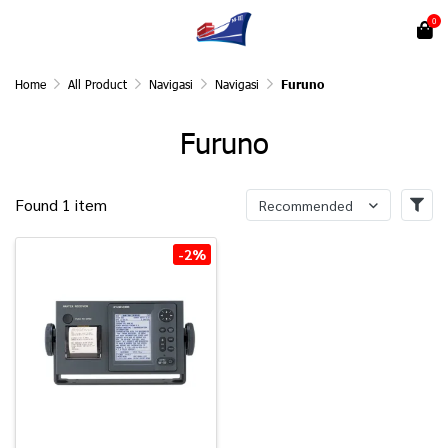
0
Home
All Product
Navigasi
Navigasi
Furuno
Furuno
Found 1 item
Recommended
-2%