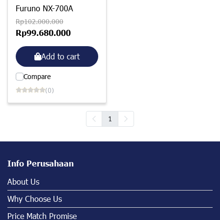
Furuno NX-700A
Rp102.000.000
Rp99.680.000
Add to cart
Compare
(0)
1
Info Perusahaan
About Us
Why Choose Us
Price Match Promise