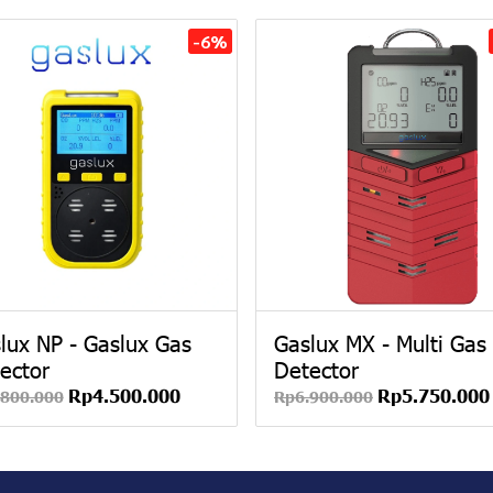
-6%
lux NP - Gaslux Gas
Gaslux MX - Multi Gas
ector
Detector
Rp4.500.000
Rp5.750.000
.800.000
Rp6.900.000