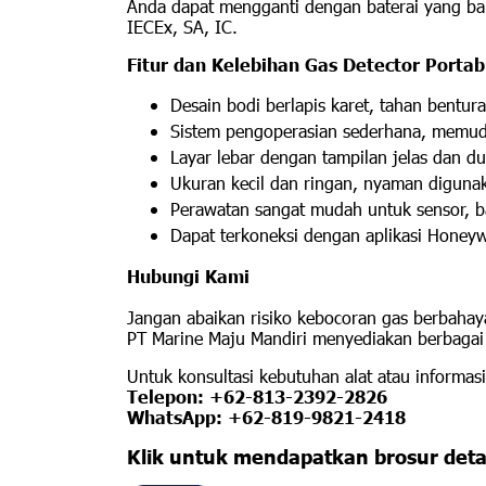
Anda dapat mengganti dengan baterai yang bar
IECEx, SA, IC.
Fitur dan Kelebihan Gas Detector Porta
Desain bodi berlapis karet, tahan bentura
Sistem pengoperasian sederhana, memud
Layar lebar dengan tampilan jelas dan d
Ukuran kecil dan ringan, nyaman digunak
Perawatan sangat mudah untuk sensor, b
Dapat terkoneksi dengan aplikasi Honeyw
Hubungi Kami
Jangan abaikan risiko kebocoran gas berbahaya
PT Marine Maju Mandiri menyediakan berbagai ga
Untuk konsultasi kebutuhan alat atau informas
Telepon: +62-813-2392-2826
WhatsApp: +62-819-9821-2418
Klik untuk mendapatkan brosur deta