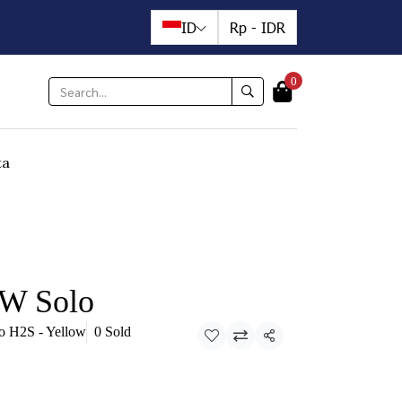
ID
Rp
-
IDR
0
ta
W Solo
 H2S - Yellow
0 Sold
Share