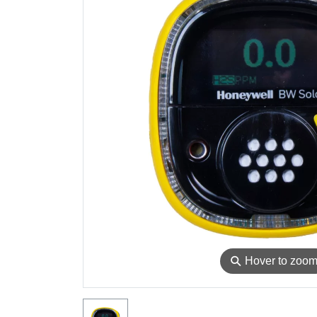
⚲
Hover to zoo