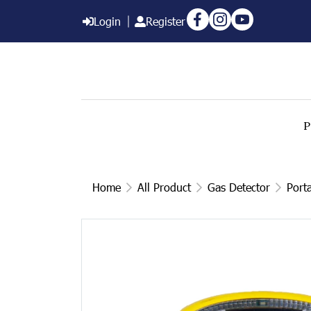
Login
Register
P
Home
All Product
Gas Detector
Port