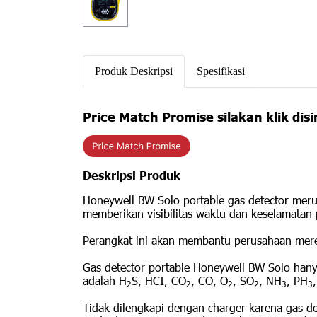
Produk Deskripsi
Spesifikasi
Price Match Promise silakan klik disi
Deskripsi Produk
Honeywell BW Solo portable gas detector meru
memberikan visibilitas waktu dan keselamatan 
Perangkat ini akan membantu perusahaan meres
Gas detector portable Honeywell BW Solo hanya
adalah H
S, HCI, CO
, CO, O
, SO
, NH
, PH
,
2
2
2
2
3
3
Tidak dilengkapi dengan charger karena gas det