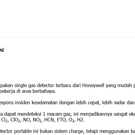
ni
pakan single gas detector terbaru dari Honeywell yang mudah 
pekerja di area berbahaya.
pons insiden keselamatan dengan lebih cepat, lebih sadar dan
 dapat mendeteksi 1 macam gas, ini menjadikannya sangat ekono
 Cl
, ClO
, NO, NO
HCN, ETO, O
, H2.
2
2
2,
3
ector portable ini bukan sistem charge, tetapi menggunakan bat