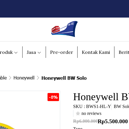
roduk
Jasa
Pre-order
Kontak Kami
Beri
able
Honeywell
Honeywell BW Solo
Honeywell B
-8%
SKU : BWS1-HL-Y
BW Solo
no reviews
Rp5.500.000
Rp6.000.000
Type