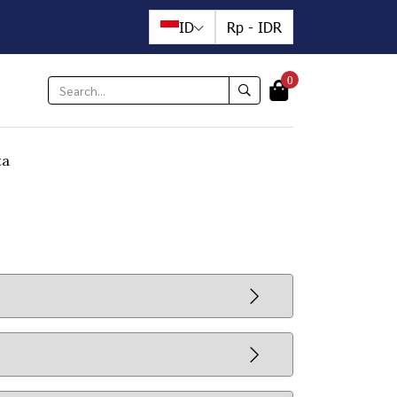
ID
Rp
-
IDR
0
ta