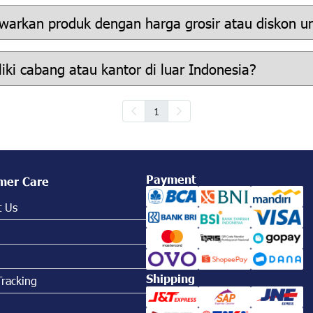
arkan produk dengan harga grosir atau diskon u
ki cabang atau kantor di luar Indonesia?
1
Payment
mer Care
t Us
Shipping
Tracking