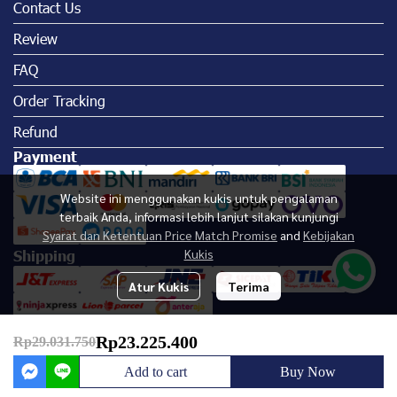
Contact Us
Review
FAQ
Order Tracking
Refund
Payment
Website ini menggunakan kukis untuk pengalaman
terbaik Anda, informasi lebih lanjut silakan kunjungi
Syarat dan Ketentuan Price Match Promise
and
Kebijakan
Kukis
Shipping
Atur Kukis
Terima
Rp23.225.400
Rp29.031.750
Add to cart
Buy Now
Copyright | All Rights Reserved | Marine Maju Mandiri