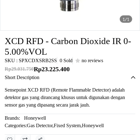
1/1
XCD RFD - Carbon Dioxide IR 0-
5.00%VOL
SKU : SPXCDXSRB2SS
0 Sold
no reviews
Rp23.225.400
Rp29.031.750
Short Description
Sensepoint XCD RFD (Remote Flammable Detector) adalah
detektor gas yang dirancang khusus untuk digunakan dengan
sensor gas yang dipasang secara jarak jauh.
Brands:
Honeywell
Categories:
Gas Detector
,
Fixed System
,
Honeywell