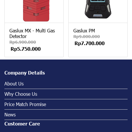
Gaslux MX - Multi Gas
Gaslux PM
Detector
Rp9.000.000
Rp6.900.000
Rp7.700.000
Rp5.750.000
Company Details
About Us
Why Choose Us
Price Match Promise
News
Customer Care