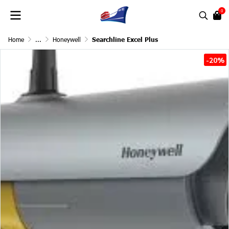
0
Home
...
Honeywell
Searchline Excel Plus
-20%