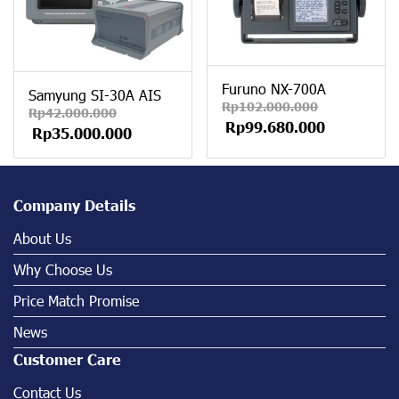
Furuno NX-700A
Samyung SI-30A AIS
Rp102.000.000
Rp42.000.000
Rp99.680.000
Rp35.000.000
Company Details
About Us
Why Choose Us
Price Match Promise
News
Customer Care
Contact Us